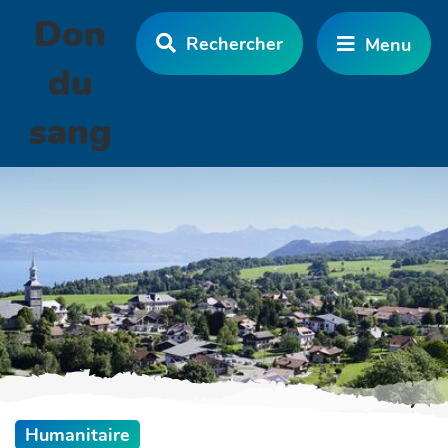
Aller au menu
Aller au contenu
Don
Rechercher
Menu
Aller à la recherche
du
sang
Humanitaire