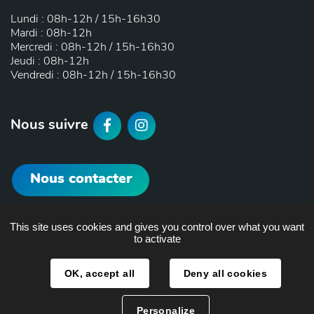
Lundi : 08h-12h / 15h-16h30
Mardi : 08h-12h
Mercredi : 08h-12h / 15h-16h30
Jeudi : 08h-12h
Vendredi : 08h-12h / 15h-16h30
F
I
Nous suivre
a
n
Nous contacter
c
s
e
t
This site uses cookies and gives you control over what you want
b
a
to activate
o
g
Plan de site
OK, accept all
Deny all cookies
o
r
Mentions légales
Personalize