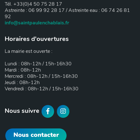
Tél. +33(0)4 50 75 28 17
Astreinte : 06 99 92 28 17 / Astreinte eau : 06 74 26 81
92
info@saintpaulenchablais.fr
Horaires d'ouvertures
La mairie est ouverte :
Lundi : 08h-12h / 15h-16h30
Mardi : 08h-12h
Mercredi : 08h-12h / 15h-16h30
Jeudi : 08h-12h
Vendredi : 08h-12h / 15h-16h30
F
I
Nous suivre
a
n
Nous contacter
c
s