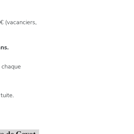
€ (vacanciers,
ans.
s chaque
tuite.