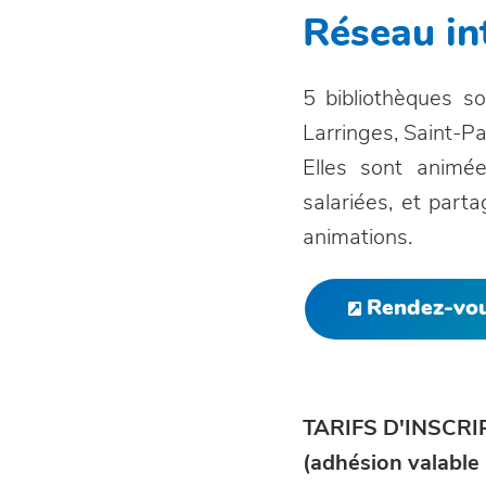
Réseau i
5 bibliothèques s
Larringes, Saint-P
Elles sont animé
salariées, et part
animations.
Rendez-vous
TARIFS D'INSCRI
(adhésion valable 1