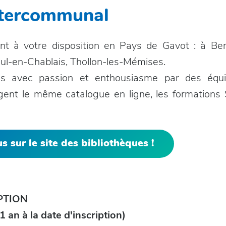
ntercommunal
ont à votre disposition en Pays de Gavot : à B
aul-en-Chablais, Thollon-les-Mémises.
es avec passion et enthousiasme par des équ
agent le même catalogue en ligne, les formations S
 sur le site des bibliothèques !
PTION
 an à la date d'inscription)