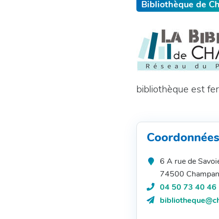
Bibliothèque de 
bibliothèque est fe
Coordonnée
6 A rue de Savoi
74500 Champan
Téléphone :
04 50 73 40 46
Courriel
bibliotheque@c
: