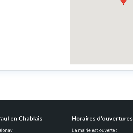
aul en Chablais
Horaires d'ouvertures
Blonay
La mairie est ouverte :