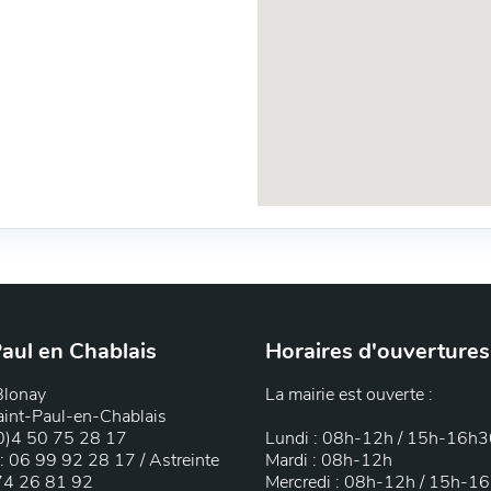
aul en Chablais
Horaires d'ouvertures
Blonay
La mairie est ouverte :
int-Paul-en-Chablais
(0)4 50 75 28 17
Lundi : 08h-12h / 15h-16h
 : 06 99 92 28 17 / Astreinte
Mardi : 08h-12h
 74 26 81 92
Mercredi : 08h-12h / 15h-1