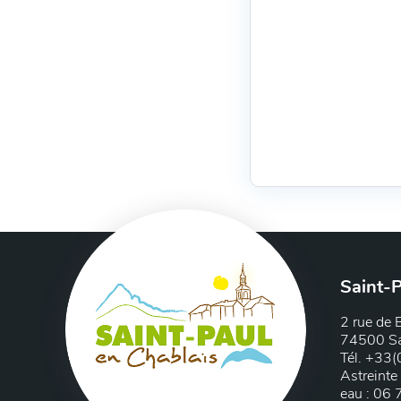
Saint-P
2 rue de 
74500 Sa
Tél. +33
Astreinte
eau : 06