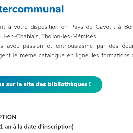
ntercommunal
ont à votre disposition en Pays de Gavot : à B
aul-en-Chablais, Thollon-les-Mémises.
es avec passion et enthousiasme par des équ
agent le même catalogue en ligne, les formations S
 sur le site des bibliothèques !
PTION
 an à la date d'inscription)