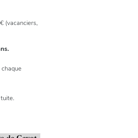
€ (vacanciers,
ans.
s chaque
tuite.