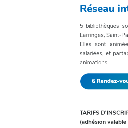
Réseau i
5 bibliothèques s
Larringes, Saint-P
Elles sont animé
salariées, et part
animations.
Rendez-vous
TARIFS D'INSCRI
(adhésion valable 1