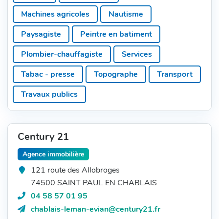
Machines agricoles
Nautisme
Paysagiste
Peintre en batiment
Plombier-chauffagiste
Services
Tabac - presse
Topographe
Transport
Travaux publics
Résultats
de
Century 21
la
Agence immobilière
recherche
121 route des Allobroges
74500 SAINT PAUL EN CHABLAIS
Téléphone
04 58 57 01 95
:
Courriel
chablais-leman-evian@century21.fr