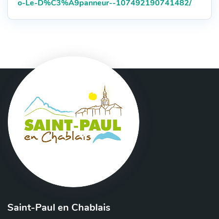
web
o-Le-D%C3%A9panneur--107492190741482/
:
Saint-Paul en Chablais