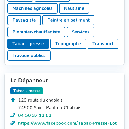
Machines agricoles
Nautisme
Paysagiste
Peintre en batiment
Plombier-chauffagiste
Services
Tabac - presse
Topographe
Transport
Travaux publics
Résultats
de
Le Dépanneur
la
Tabac - presse
recherche
129 route du chablais
74500 Saint-Paul-en-Chablais
Téléphone
04 50 37 13 03
:
Site
https://www.facebook.com/Tabac-Presse-Lot